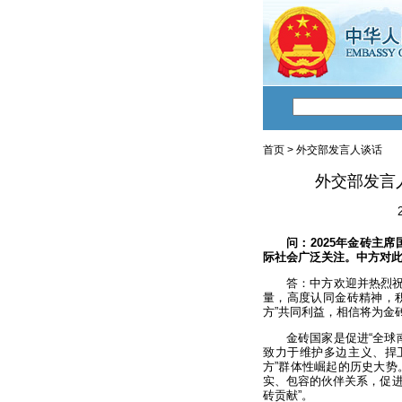
首页
>
外交部发言人谈话
外交部发言
问：2025年金砖主
际社会广泛关注。中方对
答：中方欢迎并热烈祝
量，高度认同金砖精神，积
方”共同利益，相信将为金
金砖国家是促进“全球
致力于维护多边主义、捍
方”群体性崛起的历史大
实、包容的伙伴关系，促进
砖贡献”。