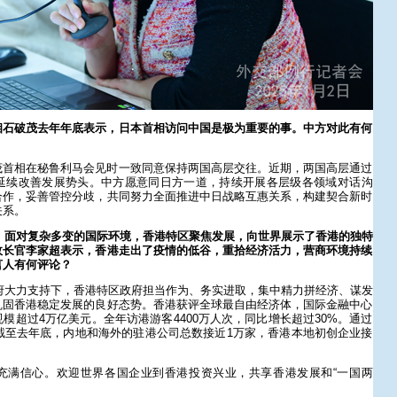
相石破茂去年年底表示，日本首相访问中国是极为重要的事。中方对此有何
茂首相在秘鲁利马会见时一致同意保持两国高层交往。近期，两国高层通过
延续改善发展势头。中方愿意同日方一道，持续开展各层级各领域对话沟
合作，妥善管控分歧，共同努力全面推进中日战略互惠关系，构建契合新时
关系。
年，面对复杂多变的国际环境，香港特区聚焦发展，向世界展示了香港的独特
政长官李家超表示，香港走出了疫情的低谷，重拾经济活力，营商环境持续
言人有何评论？
政府大力支持下，香港特区政府担当作为、务实进取，集中精力拼经济、谋发
巩固香港稳定发展的良好态势。香港获评全球最自由经济体，国际金融中心
模超过4万亿美元。全年访港游客4400万人次，同比增长超过30%。通过
截至去年底，内地和海外的驻港公司总数接近1万家，香港本地初创企业接
充满信心。欢迎世界各国企业到香港投资兴业，共享香港发展和“一国两