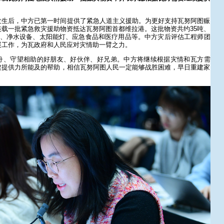
？
发生后，中方已第一时间提供了紧急人道主义援助。为更好支持瓦努阿图赈
载一批紧急救灾援助物资抵达瓦努阿图首都维拉港。这批物资共约35吨、
床、净水设备、太阳能灯、应急食品和医疗用品等。中方灾后评估工程师团
展工作，为瓦政府和人民应对灾情助一臂之力。
舟、守望相助的好朋友、好伙伴、好兄弟。中方将继续根据灾情和瓦方需
建提供力所能及的帮助，相信瓦努阿图人民一定能够战胜困难，早日重建家