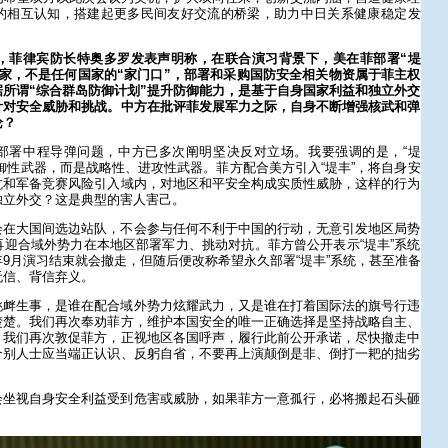
的相互认知，搭建起更多民间友好交流的桥梁，助力中日关系健康稳定发
日，菲律宾防长特奥多罗发表声明称，在联合演习背景下，美在菲部署“堤
家，不是任何国家的“家门口”，部署和采购国防安全相关物资属于菲主权
所谓“综合群岛防御计划”提升防御能力，是基于自身国家利益和独立外交
针对安全威胁和挑战。中方在批评菲发展军力之际，自身不断增强核武和弹
论？
部署中程导弹问题，中方已多次阐明坚决反对立场。我要强调的是，“堤
御性武器，而是战略性、进攻性武器。菲方配合美方引入“堤丰”，将自身安
抗和军备竞赛风险引入域内，对地区和平安全构成实质性威胁，这样的行为
独立外交？这是典型的害人害己。
会在大国间选边站队，不会参与任何不利于中国的行动，无意引发地区局势
迎合域外势力在本地区部署军力、挑动对抗。菲方曾公开表示“堤丰”系统
9月演习结束就会撤走，但随后便改称希望永久部署“堤丰”系统，甚至准备
无信、背信弃义。
挑衅生事，是谁在配合域外势力炫耀武力，又是谁在打着国际法的旗号行违
楚楚。我们再次奉劝菲方，维护本国安全的唯一正确选择是坚持战略自主、
。我们再次敦促菲方，正视地区各国呼声，履行此前公开承诺，尽快撤走中
个别人士应当端正认识、反躬自省，不要再上演颠倒是非、倒打一耙的拙劣
会坐视自身安全利益受到危害或威胁，如果菲方一意孤行，必将搬起石头砸