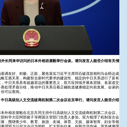
毅外长同来华访问的日本外相岩屋毅举行会谈。请问发言人能否介绍有关情
的基调友好、积极、正面，聚焦落实习近平主席同石破茂首相利马会晤达成
战略互惠关系，构建契合新时代要求的建设性、稳定的中日关系进行了富有
意，中日关系具有超越双边的重要意义，双方应持续开展各层级、各渠道交
妥善处理矛盾分歧，推动中日关系沿着正确轨道健康稳定向前发展。会谈的
，你可以查阅。
，中日高级别人文交流磋商机制第二次会议在京举行。请问发言人能否介绍
日本外相岩屋毅在北京共同主持中日高级别人文交流磋商机制第二次会议。
文部科学大臣阿部俊子等两国主管部门负责人参加。双方梳理了机制首次会
进展，围绕青少年、教育、旅游、友城、体育、文娱、媒体智库、妇女等领
们希望双方以此次会议为契机，扩大双向往来，创新交流内涵，营造健康理