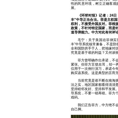
性的民意环境，树立正确客观
展。
《环球时报》记者：24
丰”中导正当合法。菲是主权国
权利，不接受外国反对。菲根据
政策，不针对特定国家，而是
道导弹能力。中方对此有何评
毛宁：
关于美国在菲律宾
丰”中导系统核常兼备，不是防
全和国防拱手于人，把地缘对
究竟是基于谁的利益？又何谈
菲方曾明确作出承诺，不
紧张。但菲方言犹在耳，却一再
仅用于一次例行演习，承诺今年
购买该系统。这是典型的言而
当前究竟是谁不断在南海
法之实，地区国家都看得清清
坚持睦邻友好、坚持和平发展
导系统，不要一错再错。菲方
戏码。
我们正告菲方，中方绝不
自己脚。