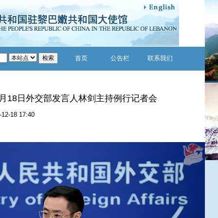
首页
公告栏
联系我们
12月18日外交部发言人林剑主持例行记者会
-12-18 17:40