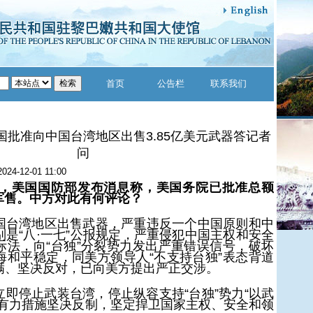
首页
公告栏
联系我们
国批准向中国台湾地区出售3.85亿美元武器答记者
问
2024-12-01 11:00
0日，美国国防部发布消息称，美国务院已批准总额
台军售。中方对此有何评论？
国台湾地区出售武器，严重违反一个中国原则和中
是“八·一七”公报规定，严重侵犯中国主权和安全
际法，向“台独”分裂势力发出严重错误信号，破坏
海和平稳定，同美方领导人“不支持台独”表态背道
满、坚决反对，已向美方提出严正交涉。
立即停止武装台湾，停止纵容支持“台独”势力“以武
取有力措施坚决反制，坚定捍卫国家主权、安全和领