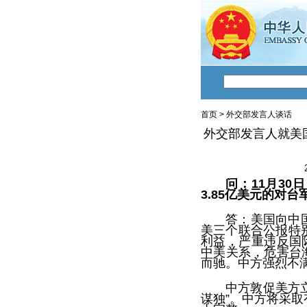
首页
>
外交部发言人谈话
外交部发言人就美
问：11月3
3.85亿美元的对
答：美国向中
美三个联合公报特别
利益，严重违反国
中美关系，危害台
而驰。中方强烈不
中方敦促美方
谋独”。中方将采