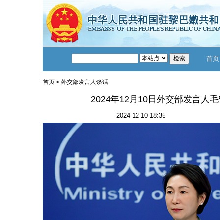
首页
首页
>
外交部发言人谈话
2024年12月10日外交部发言
2024-12-10 18:35