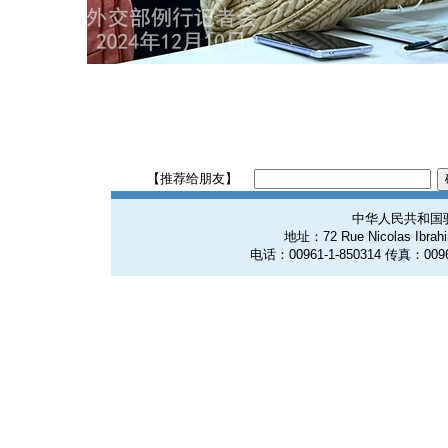
【推荐给朋友】
中华人民共和国
地址：72 Rue Nicolas Ibrahim
电话：00961-1-850314 传真：0096