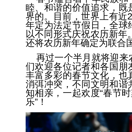
睦、和谐的价值追求，既
界的。目前，世界上有近2
年定为法定节假日，全球
以不同形式庆祝农历新年。
还将农历新年确定为联合
再过一个半月就将迎来
们欢迎各位记者和各国朋
丰富多彩的春节文化，也
消弭冲突，不同文明和谐
知相亲，一起欢度“春节时
乐”！