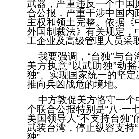
武器，严重违反一个中国
合公报，严重干涉中国内
主权和领土完整。依据《
外国制裁法》有关规定，
工企业及高级管理人员采
我要强调，“台独”与
美方执意“以武助独”动摇
独”、实现国家统一的坚定
推向兵凶战危的境地。
中方敦促美方恪守一个
个联合公报特别是“八·一
美国领导人“不支持台独”
武装台湾，停止纵容支持“
独”。