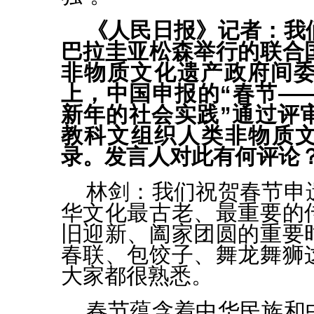
《人民日报》记者：我
巴拉圭亚松森举行的联合
非物质文化遗产政府间委
上，中国申报的“春节—
新年的社会实践”通过评
教科文组织人类非物质
录。发言人对此有何评论
林剑：
我们祝贺春节申
华文化最古老、最重要的
旧迎新、阖家团圆的重要
春联、包饺子、舞龙舞狮
大家都很熟悉。
春节蕴含着中华民族和