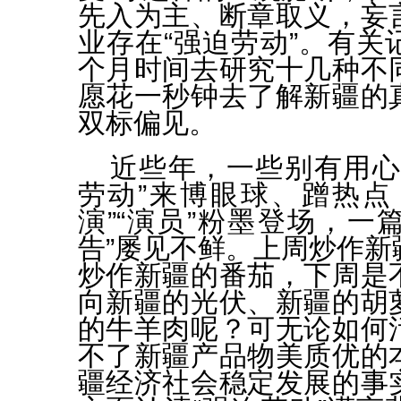
先入为主、断章取义，妄
业存在“强迫劳动”。有关
个月时间去研究十几种不
愿花一秒钟去了解新疆的
双标偏见。
近些年，一些别有用心
劳动”来博眼球、蹭热点
演”“演员”粉墨登场，一篇
告”屡见不鲜。上周炒作新
炒作新疆的番茄，下周是
向新疆的光伏、新疆的胡
的牛羊肉呢？可无论如何
不了新疆产品物美质优的
疆经济社会稳定发展的事