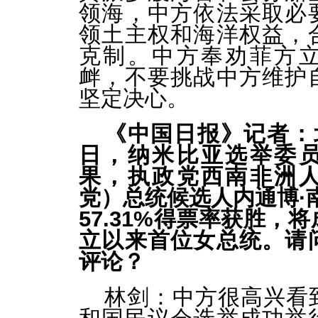
领海，中方依法采取必
领土主权和海洋权益，
克制。中方奉劝菲方
衅，不要挑战中方维护
坚定决心。
《中国日报》记者：北
日，纳米比亚选举委
果，执政党西南非洲
党）总统候选人内通博·
57.31%得票率获胜，
立以来首位女总统。请
评论？
林剑：中方很高兴看