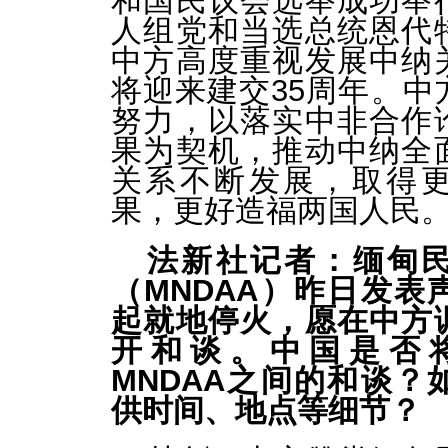
和国民议会选举成功举
人组党和当选总统恩代
中方高度重视发展中纳
将迎来建交35周年。中
努力，以落实中非合作
果为契机，推动中纳全
关系不断发展，取得
果，更好造福两国人民
法新社记者：缅甸
（MNDAA）昨日发表
起就地停火，愿在中方
开和谈。中国是否
MNDAA之间的和谈？
供时间、地点等细节？