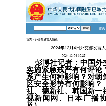
首页
首页
>
外交部发言人谈话
2024年12月4日外交部发言
2024-12-04 19:37
彭博社记者：中国外
实施紧急戒严有何评论
系产生何种影响？对朝
区安全形势有何影响？
社、德新社、韩国新一
视新闻网、日本广播
及）