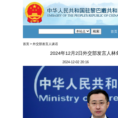
首页
首页
>
外交部发言人谈话
2024年12月2日外交部发言人
2024-12-02 20:16