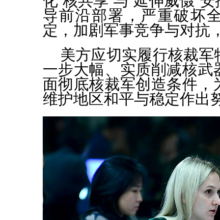
化“核共享”与“延伸威慑”
导前沿部署，严重破坏
定，加剧军事竞争与对抗
美方应切实履行核裁军
一步大幅、实质削减核武
面彻底核裁军创造条件，
维护地区和平与稳定作出