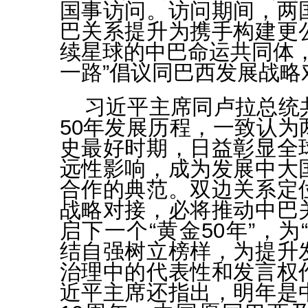
国事访问。访问期间，两
巴关系提升为携手构建更
续星球的中巴命运共同体，
一路”倡议同巴西发展战略
习近平主席同卢拉总统
50年发展历程，一致认为
史最好时期，日益彰显全
远性影响，成为发展中大
合作的典范。双边关系定
战略对接，必将推动中巴
启下一个“黄金50年”，为
结自强树立榜样，为提升
治理中的代表性和发言权
近平主席还指出，明年是