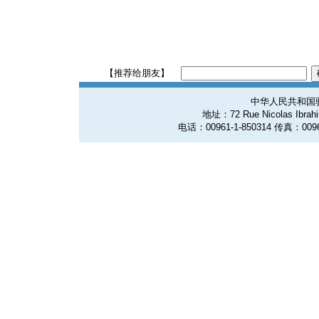
【推荐给朋友】
中华人民共和国
地址：72 Rue Nicolas Ibrahim
电话：00961-1-850314 传真：0096