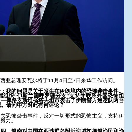
西亚总理安瓦尔将于11月4日至7日来华工作访问。
者：我的问题是关于发生在伊朗境内的恐怖袭击事件。
极端组织“伊斯兰国呼罗珊分支”支持并联系外国恐怖组
坦—俾路支斯坦省塔夫坦市袭击了伊朗警方巡逻队两台
职。请问中方对此有何评论？
有关恐怖袭击事件，反对一切形式的恐怖主义，支持伊
的努力。
周四，越南对中国在西沙群岛附近海域扣押越渔民和渔