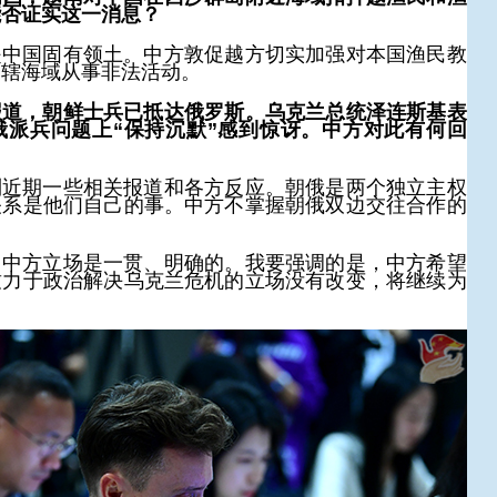
能否证实这一消息？
是中国固有领土。中方敦促越方切实加强对本国渔民教
管辖海域从事非法活动。
报道，朝鲜士兵已抵达俄罗斯。乌克兰总统泽连斯基表
俄派兵问题上“保持沉默”感到惊讶。中方对此有何回
到近期一些相关报道和各方反应。朝俄是两个独立主权
关系是他们自己的事。中方不掌握朝俄双边交往合作的
，中方立场是一贯、明确的。我要强调的是，中方希望
致力于政治解决乌克兰危机的立场没有改变，将继续为