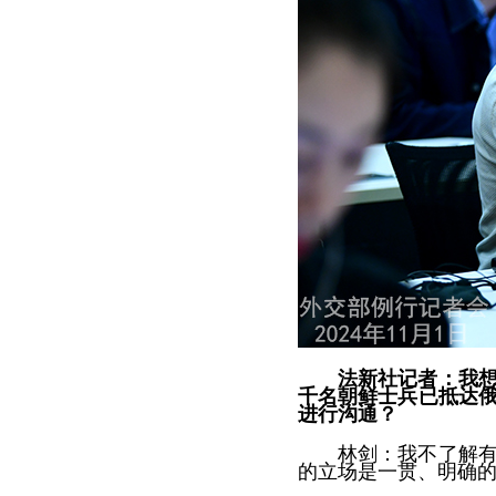
法新社记者：我
千名朝鲜士兵已抵达
进行沟通？
林剑：我不了解
的立场是一贯、明确