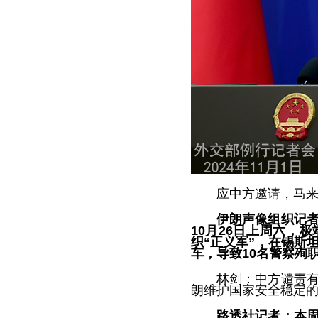
应中方邀请，马来
伊朗声像组织记
10月26日上周六，
织“正义军”，在锡斯
车，导致10名警察殉
林剑：中方谴责
朗维护国家安全稳定
路透社记者：本