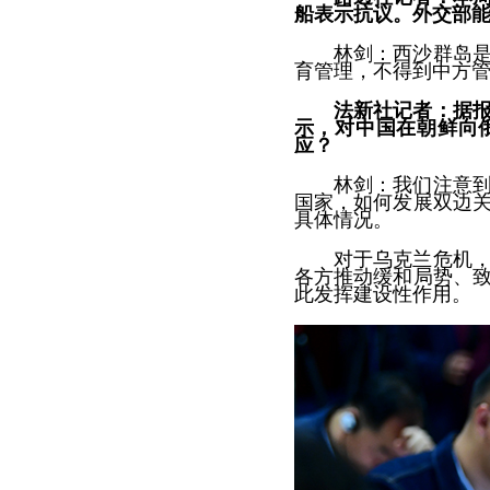
船表示抗议。外交部
林剑：西沙群岛
育管理，不得到中方
法新社记者：据
示，对中国在朝鲜向
应？
林剑：我们注意
国家，如何发展双边
具体情况。
对于乌克兰危机
各方推动缓和局势、
此发挥建设性作用。