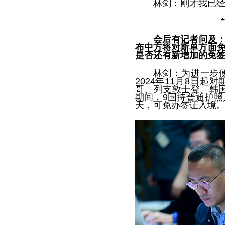
林剑：刚才我已
*
会后有记者问及
布中方将对斯单方面免
是否还有新增加的免
林剑：为进一步
2024年11月8日
哥、列支敦士登、韩国
期间，9国持普通护照
天，可免办签证入境