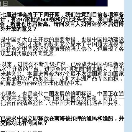
第七届进博会将于下周开幕，我们注意到目前各项筹备
计，有297家世界500强和行业龙头企业、来自多国近
与会，数量创历届新高。请问发言人如何评价本届进博
对外开放的意义？
会是中国扩大自主开放的重要举措，也是中国推动建设
际行动。你刚才提到的数据充分显示了中国超大规模市
国际社会对中国经济发展前景的强大信心，也展现了各
实现互利共赢的共同意愿。
举办以来，进博会不断升级扩容，已经成为中国构建新发
水平开放的平台。进博会的“朋友圈”越来越大，作为
来越突出。本届进博会为37个最不发达国家参加国家
，在食品和农产品展区进一步扩大非洲产品专区面积，
与到普惠包容的经济全球化进程中来。
核心理念，也是当代中国发展的鲜明标识。中国正在通
放实现高质量发展。我们愿以进博会为契机，同各方一
，把合作的清单拉长，让中国大市场的机遇各国共享、
南已要求中国立即释放在南海被扣押的渔民和渔船，并
外交部对此有何回应？