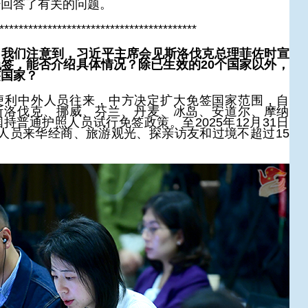
经回答了有关的问题。
*****************************************
：我们注意到，习近平主席会见斯洛伐克总理菲佐时宣
签，能否介绍具体情况？除已生效的20个国家以外，
签国家？
便利中外人员往来，中方决定扩大免签国家范围，自
起对斯洛伐克、挪威、芬兰、丹麦、冰岛、安道尔、摩纳
持普通护照人员试行免签政策。至2025年12月31日
人员来华经商、旅游观光、探亲访友和过境不超过15
。