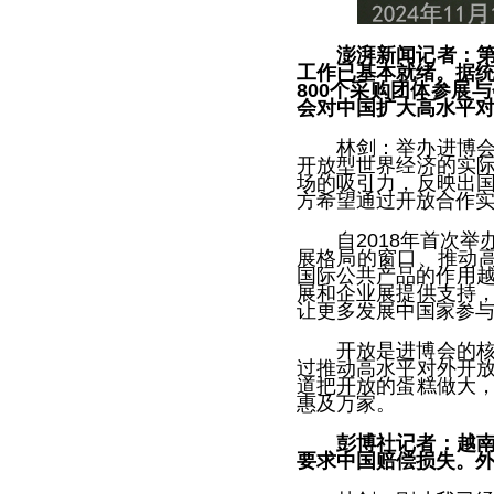
澎湃新闻记者：
工作已基本就绪。据统
800个采购团体参展
会对中国扩大高水平
林剑：举办进博
开放型世界经济的实
场的吸引力，反映出
方希望通过开放合作
自2018年首次
展格局的窗口、推动高
国际公共产品的作用越
展和企业展提供支持
让更多发展中国家参
开放是进博会的
过推动高水平对外开
道把开放的蛋糕做大
惠及万家。
彭博社记者：越
要求中国赔偿损失。