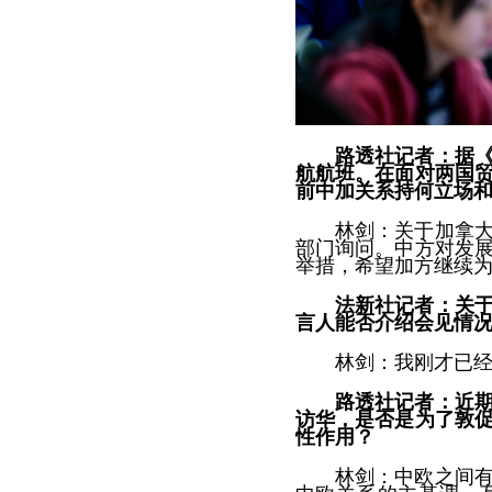
路透社记者：据
航航班。在面对两国
前中加关系持何立场
林剑：关于加拿
部门询问。中方对发
举措，希望加方继续
法新社记者：关
言人能否介绍会见情
林剑：我刚才已
路透社记者：近
访华，是否是为了敦
性作用？
林剑：中欧之间