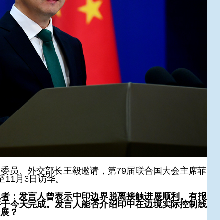
员、外交部长王毅邀请，第79届联合国大会主席菲
至11月3日访华。
记者：发言人曾表示中印边界脱离接触进展顺利。有报
许于今天完成。发言人能否介绍印中在边境实际控制线
进展？