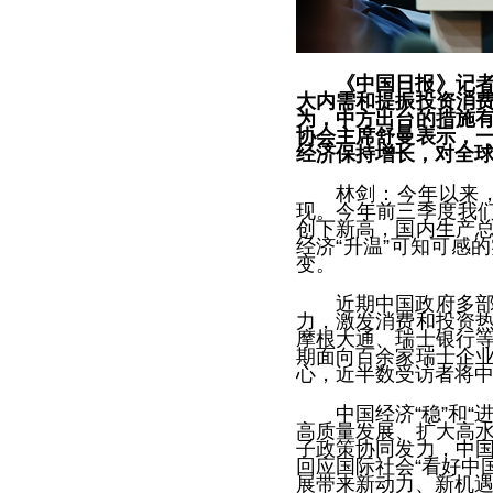
《中国日报》记
大内需和提振投资消
为，中方出台的措施
协会主席舒曼表示，
经济保持增长，对全
林剑：今年以来
现。今年前三季度我们
创下新高，国内生产
经济“升温”可知可感
变。
近期中国政府多
力，激发消费和投资
摩根大通、瑞士银行
期面向百余家瑞士企
心，近半数受访者将
中国经济“稳”和
高质量发展、扩大高
子政策协同发力，中
回应国际社会“看好中
展带来新动力、新机