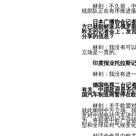
林剑：不久前，
线部队正在有序推进
日本广播协会记者
方已就朝鲜派兵俄罗
昨天的记者会上，发
分享的信息？
林剑：我没有可
立场是一贯的。
印度报业托拉斯
林剑：我没有进
德国电视二台记
有关。中国政府是否
国汽车制造商暂停在
林剑：关于欧盟
就此阐明中方立场。
意对中国电动汽车进
为，将损害中欧产业
型和全球应对气候变