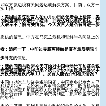
中印双方就边境有关问题达成解决方案。目前，双方一
落实工作。
：美国国务院发言人在10月28日的记者会上透露，美
斯的问题与中方进行了磋商，并表达对此事的担忧。在
言人表示不了解有关情况。今天发言人是否有可进一步
以提供的信息。中方在乌克兰危机和朝鲜半岛问题上的
记者：追问一下，中印边界脱离接触是否有最后期限？
一步补充的信息。
者：我的问题与欧盟今天开始对中国电动汽车加征关税
仍希望磋商能够取得成果？我们听说中国政府已要求本
欧洲投资或建设汽车工厂。发言人能否介绍相关情况？
对中国电动汽车加征关税的问题，中国商务部发言人已
我想强调的是，在没有业界申请的情况下，欧盟机构执
行反补贴调查并加征高额关税是典型的贸易保护主义行
链供应链合作，损害欧洲消费者利益，损害欧盟绿色转
化的努力。