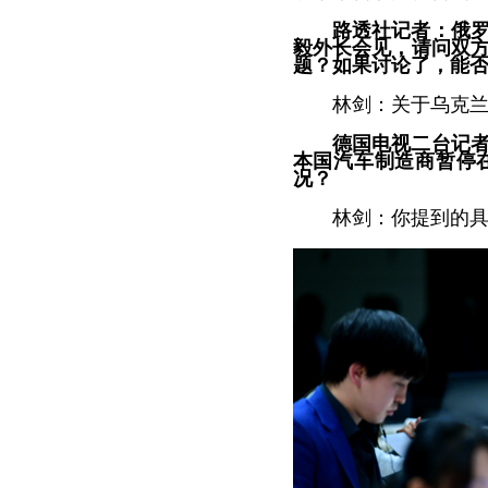
路透社记者：俄
毅外长会见，请问双
题？如果讨论了，能
林剑：关于乌克
德国电视二台记
本国汽车制造商暂停
况？
林剑：你提到的