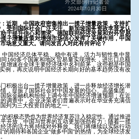
者：近期，中国政府密集推出一揽子增量政策，支持扩
费，受到国际社会广泛关注。新加坡国务资政李显龙认
有助于提升信心和需求。德国联邦经济发展和对外贸易
一揽子增量政策对增强市场信心发挥了关键作用，中国
球市场意义重大。请问发言人对此有何评论？
，中国经济总体平稳、稳中有进，活力与韧性集中显
同160多个国家和地区贸易量实现增长，进出口总额
总值增速在全球主要经济体中名列前茅，这些都是中国
的实例，再次说明中国经济长期向好的基本趋势没有改
部门积极出台一揽子增量政策，进一步释放经济增长潜
热情，提振了国际社会对中国发展的信心。高盛集团、
等国际金融机构纷纷上调今年中国经济增速预期；在近
业的调查中，企业决策者们普遍表示对在华业务充满信
中国列为三大投资目的地之一。
“进”的积极态势也为世界经济复苏注入稳定性。通过推进
水平开放，中国与世界的互动更加强劲有力；随着一揽
国经济的活力将持续对外释放。我们将继续以实际行动
国”的期待和各国企业“做多中国”的热情，为全球经济发
遇。