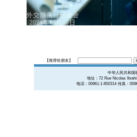
【推荐给朋友】
中华人民共和国
地址：72 Rue Nicolas Ibrahim
电话：00961-1-850314 传真：0096