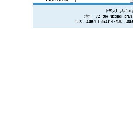
中华人民共和国
地址：72 Rue Nicolas Ibrahim
电话：00961-1-850314 传真：0096