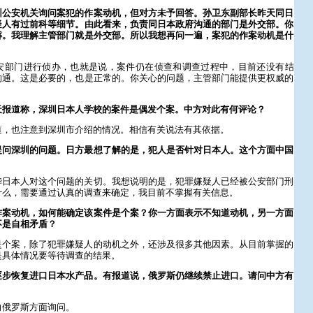
圳公安机关询问案犯的作案动机，但对方未予回答。孙卫东副部长昨天同日
疑人有过前科等细节。由此看来，负责同日本政府沟通的部门是外交部。你
解。我理解主管部门就是外交部。所以我想再问一遍，案犯的作案动机是什
安部门进行侦办，也就是说，案件仍在侦查和调查过程中，目前还没有结
沟通。这是必要的，也是正常的。你关心的问题，主管部门能提供更权威的
天报道称，深圳日本人学校的案件是偶发个案。中方对此有何评论？
道，也注意到深圳市介绍的情况。相信有关说法有其依据。
提问深圳的问题。日方最想了解的是，犯人是否针对日本人。这个方面中国
华日本人对这个问题的关切。我想说明的是，犯罪嫌疑人已经被公安部门刑
什么，需要通过认真的调查来确定，我目前不掌握有关信息。
作案动机，如何能确定该案件是个案？你一方面表示不知道动机，另一方面
不是自相矛盾？
是个案，除了犯罪嫌疑人的动机之外，还涉及很多其他因素。从目前掌握的
是具体情况要等待调查的结果。
逐步恢复进口日本水产品。有报道说，俄罗斯仍继续禁止进口。请问中方有
向俄罗斯方面询问。