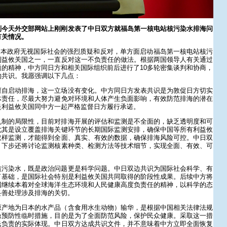
到今天外交部网站上刚刚发表了中日双方就福岛第一核电站核污染水排海问
有关情况。
日，日本政府无视国际社会的强烈质疑和反对，单方面启动福岛第一核电站核污
利益攸关国之一，一直反对这一不负责任的做法。根据两国领导人有关通过
的精神，中方同日方和相关国际组织前后进行了10多轮密集谈判和协商，
的共识。我愿强调以下几点：
擅自启动排海，这一立场没有变化。中方同日方发表共识是为敦促日方切实
体责任，尽最大努力避免对环境和人体产生负面影响，有效防范排海的潜在
是利益攸关国同中方一起严格监督日方履行承诺。
机制的局限性，目前对排海开展的评估和监测是不全面的，缺乏透明度和可
尤其是设立覆盖排海关键环节的长期国际监测安排，确保中国等所有利益攸
取样监测，才能得到全面、真实、有效的数据，确保排海风险可控。中日双
，下步还将讨论监测核素种类、检测方法等技术细节，实现全面、有效、可
核污染水，既是政治问题更是科学问题。中日双边共识为国际社会科学、有
了基础，是国际社会特别是利益攸关国共同取得的阶段性成果。后续中方将
国继续本着对全球海洋生态环境和人民健康高度负责任的精神，以科学的态
妥善处理涉及排海的关切。
原产地为日本的水产品（含食用水生动物）输华，是根据中国相关法律法规
急预防性临时措施，目的是为了全面防范风险，保护民众健康。采取这一措
民负责的实际体现。中日双方达成共识文件，并不意味着中方立即全面恢复