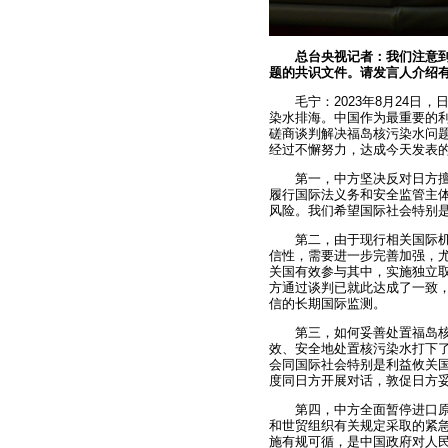
总台央视记者：我们注意
题的共识文件。请发言人介绍
毛宁：2023年8月24
染水排海。中国作为最重要的
磋商谈判解决福岛核污染水问题
经过不懈努力，达成今天发表
第一，中方坚决反对日方
履行国际法义务和安全监管主
风险。我们希望国际社会特别
第二，由于现行相关国际
信性，需要进一步完善加强，
关国有效参与其中，实施独立
方通过谈判已就此达成了一致
信的长期国际监测。
第三，如何妥善处置福岛
效、安全地处置核污染水打下
会同国际社会特别是利益攸关
度同日方开展对话，敦促日方
第四，中方全面暂停进口
和世贸组织有关规定采取的紧
施有规可循，是中国政府对人