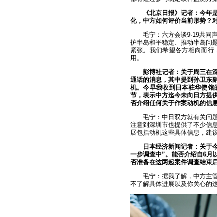
《北京日报》记者：今年是
化，中方如何评价当前形势？
毛宁：六方会谈9·19共
护半岛和平稳定、推动半岛问
紧张。我们希望各方相向而行
用。
彭博社记者：关于周三在
通话的消息，其中提到孙卫东
机。今早我收到日本驻华使馆
节，表示中方迄今未向日方提
否介绍任何关于作案动机的信
毛宁：中日双方就有关问
注意到深圳市也提供了不少信
展包括动机这些具体信息，建
日本经济新闻记者：关于今
一步调查中”。能否介绍自6月
否准备在这两起案件调查结束
毛宁：据我了解，中方主
不了解具体进展以及你关心的