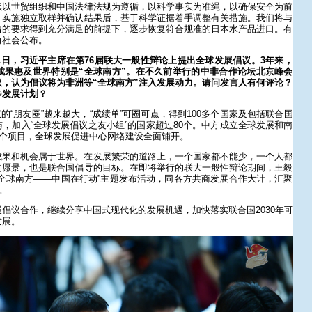
续以世贸组织和中国法律法规为遵循，以科学事实为准绳，以确保安全为前
、实施独立取样并确认结果后，基于科学证据着手调整有关措施。我们将与
出的要求得到充分满足的前提下，逐步恢复符合规准的日本水产品进口。有
向社会公布。
月21日，习近平主席在第76届联大一般性辩论上提出全球发展倡议。3年来，
成果惠及世界特别是“全球南方”。在不久前举行的中非合作论坛北京峰会
，认为倡议将为非洲等“全球南方”注入发展动力。请问发言人有何评论？
步发展计划？
的“朋友圈”越来越大，“成绩单”可圈可点，得到100多个国家及包括联合国
，加入“全球发展倡议之友小组”的国家超过80个。中方成立全球发展和南
多个项目，全球发展促进中心网络建设全面铺开。
成果和机会属于世界。在发展繁荣的道路上，一个国家都不能少，一个人都
的愿景，也是联合国倡导的目标。在即将举行的联大一般性辩论期间，王毅
全球南方——中国在行动”主题发布活动，同各方共商发展合作大计，汇聚
。
倡议合作，继续分享中国式现代化的发展机遇，加快落实联合国2030年可
发展。