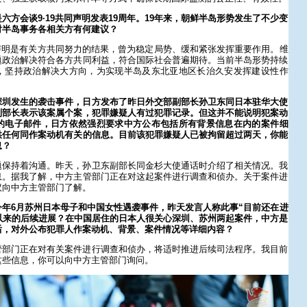
六方会谈9·19共同声明发表19周年。19年来，朝鲜半岛形势发生了不少变
对半岛事务各相关方有何建议？
同声明是有关方共同努力的结果，曾为稳定局势、缓和紧张发挥重要作用。维
题政治解决符合各方共同利益，符合国际社会普遍期待。当前半岛形势持续
，坚持政治解决大方向，为实现半岛及东北亚地区长治久安发挥建设性作
深圳发生的袭击事件，日方发布了昨日外交部副部长孙卫东同日本驻华大使
副部长表示该案属个案，犯罪嫌疑人有过犯罪记录。但这并不能说明犯案动
的电子邮件，日方依然强烈要求中方公布包括所有背景信息在内的案件细
供任何同作案动机有关的信息。目前该犯罪嫌疑人已被拘留超过两天，你能
息？
题保持着沟通。昨天，孙卫东副部长同金杉大使通话时介绍了相关情况。我
息。据我了解，中方主管部门正在对这起案件进行调查和侦办。关于案件进
议向中方主管部门了解。
年6月苏州日本母子和中国女性遇袭事件，昨天发言人称此事“目前还在进
以来的后续进展？在中国居住的日本人很关心深圳、苏州两起案件，中方是
后，对外公布犯罪人作案动机、背景、案件情况等详细内容？
管部门正在对有关案件进行调查和侦办，将适时推进后续司法程序。我目前
这些信息，你可以向中方主管部门询问。