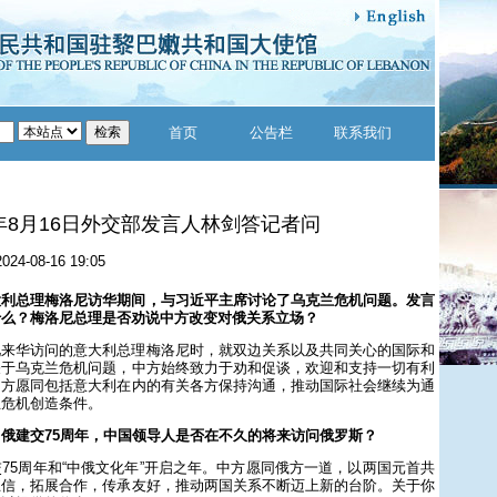
首页
公告栏
联系我们
4年8月16日外交部发言人林剑答记者问
2024-08-16 19:05
大利总理梅洛尼访华期间，与习近平主席讨论了乌克兰危机问题。发言
什么？梅洛尼总理是否劝说中方改变对俄关系立场？
见来华访问的意大利总理梅洛尼时，就双边关系以及共同关心的国际和
关于乌克兰危机问题，中方始终致力于劝和促谈，欢迎和支持一切有利
中方愿同包括意大利在内的有关各方保持沟通，推动国际社会继续为通
兰危机创造条件。
俄建交75周年，中国领导人是否在不久的将来访问俄罗斯？
75周年和“中俄文化年”开启之年。中方愿同俄方一道，以两国元首共
互信，拓展合作，传承友好，推动两国关系不断迈上新的台阶。关于你