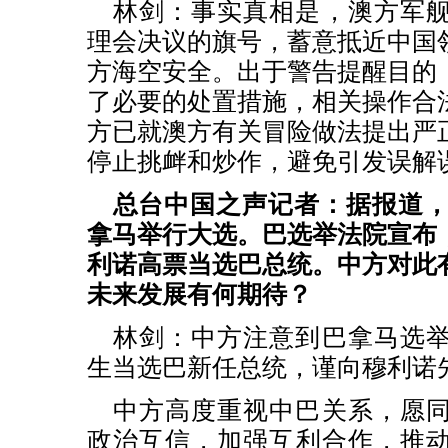
林剑：事实真相是，澳方军
理会决议的旗号，蓄意抵近中国
方海空安全。出于警告提醒目的
了必要的处置措施，相关操作合
方已就澳方有关冒险做法提出严
停止挑衅和炒作，避免引发误解
总台中国之声记者：据报道，
拿马举行大选。巴选举法院宣布
利诺高票当选巴总统。中方对此
未来发展有何期待？
林剑：中方注意到巴拿马选
生当选巴新任总统，谨向穆利诺
中方高度重视中巴关系，愿
政治互信，加强互利合作，推