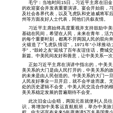
毛宁：当地时间15日，习近平主席在旧
的欢迎宴会并发表重要演讲。宴会开始前，
及社会各界代表，以及飞虎队和史迪威将军
州等方面友好人士代表，同他们共叙友情。
习近平主席始终高度重视并支持鼓励中美
基础在民间，希望在人民，未来在青年，活
的每个重要时刻，都离不开两国人民的双向
火锻造了“飞虎队情谊”，1971年“小球推
手”，“鼓岭之友”延续了百年友谊佳话，费城
新篇。中美民间友好和善意，让中美关系一次
正如习近平主席在演讲中指出的，中美关
美关系的大门是由人民打开的，中美关系的
的未来是由人民创造的。中美关系的大门一
人民友好事业一旦开启，就不会半途而废。
处的历史逻辑不会变，中美人民交流合作的
美关系稳定发展的普遍期待不会变。
此次旧金山会晤，两国元首就便利人员往
识，将增加中美客运直航航班，举办中美旅
程。中方还宣布未来5年愿邀请5万名美国青